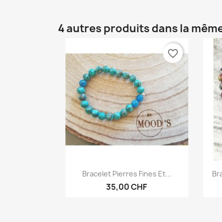
4 autres produits dans la même
favorite_border
Aperçu rapide

Bracelet Pierres Fines Et...
Br
35,00 CHF