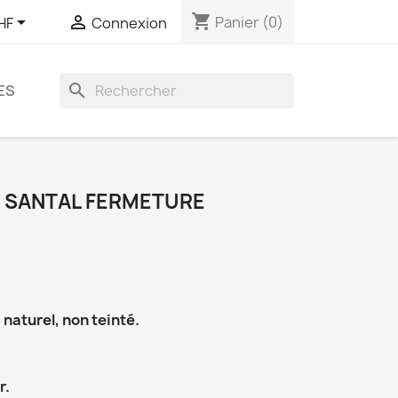
shopping_cart


Panier
(0)
HF
Connexion
search
ES
E SANTAL FERMETURE
 naturel, non teinté.
r.