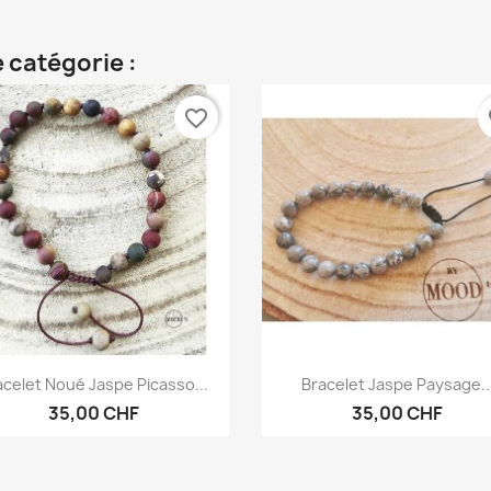
 catégorie :
favorite_border
fa
Aperçu rapide
Aperçu rapide


acelet Noué Jaspe Picasso...
Bracelet Jaspe Paysage..
35,00 CHF
35,00 CHF