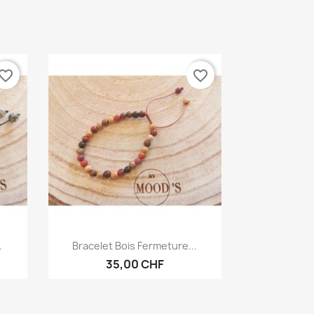
vorite_border
favorite_border
Aperçu rapide

.
Bracelet Bois Fermeture...
35,00 CHF