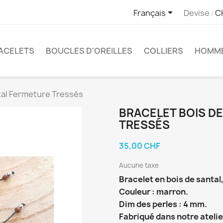

Français
Devise :
C
ACELETS
BOUCLES D'OREILLES
COLLIERS
HOMM
tal Fermeture Tressés
BRACELET BOIS D
TRESSÉS
35,00 CHF
Aucune taxe
Bracelet en bois de santal,
Couleur : marron.
Dim des perles : 4 mm.
Fabriqué dans notre atelie