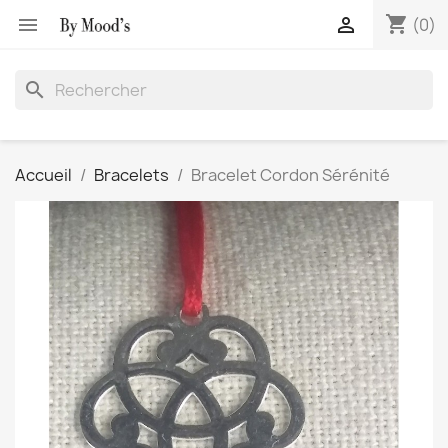
shopping_cart


(0)
search
Accueil
Bracelets
Bracelet Cordon Sérénité