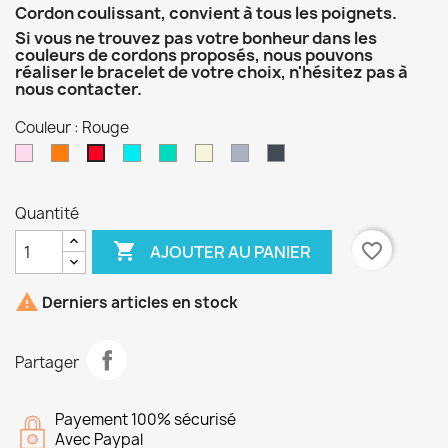
Cordon coulissant, convient à tous les poignets.
Si vous ne trouvez pas votre bonheur dans les
couleurs de cordons proposés, nous pouvons
réaliser le bracelet de votre choix, n'hésitez pas à
nous contacter.
Couleur : Rouge
Rose
Orange
Turquoise
émeraude
Beige
Gris
Noir
Rouge
Quantité

favorite_border
AJOUTER AU PANIER

Derniers articles en stock
Partager
Payement 100% sécurisé
Avec Paypal