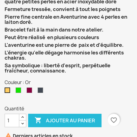
quatre petites perles en acier inoxydable doré
Fermeture tressée, convient à tout les poignets
Pierre fine centrale en Aventurine avec 4 perles en
laiton doré.
Bracelet fait à la main dans notre atelier.
Peut être réalisé en plusieurs couleurs
L'aventurine est une pierre de paix et d'équilibre.
L'énergie qu'elle dégage harmonise les différents
chakras.
Sa symbolique : liberté d'esprit, perpétuelle
fraîcheur, connaissance.
Couleur : Or
Vert
Bordeaux
Noir
Or
Quantité

favorite_border
AJOUTER AU PANIER

Derniers articles en stock