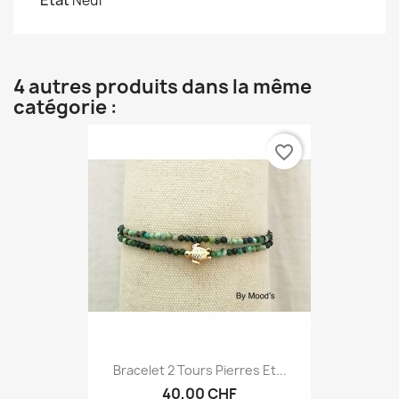
État
Neuf
4 autres produits dans la même
catégorie :
favorite_border
Bracelet 2 Tours Pierres Et...
40,00 CHF