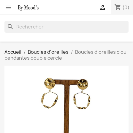
shopping_cart


(0)
search
Accueil
Boucles d'oreilles
Boucles d'oreilles clou
pendantes double cercle