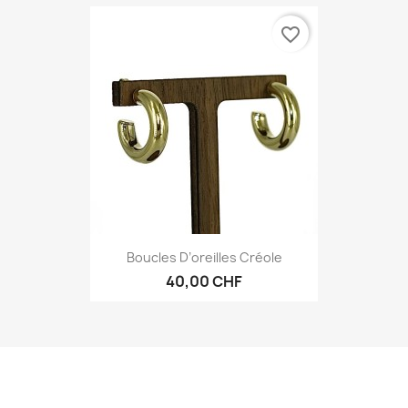
favorite_border
Boucles D’oreilles Créole
40,00 CHF