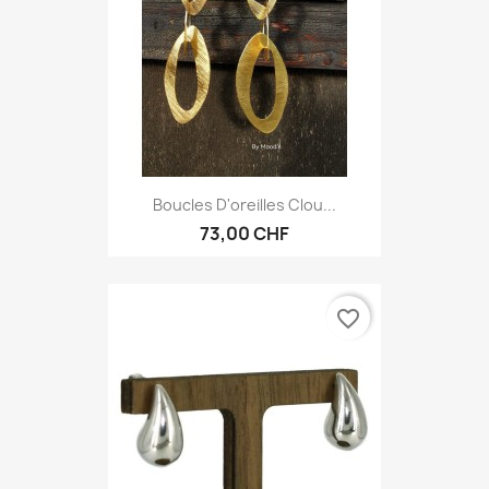
Boucles D'oreilles Clou...
73,00 CHF
favorite_border