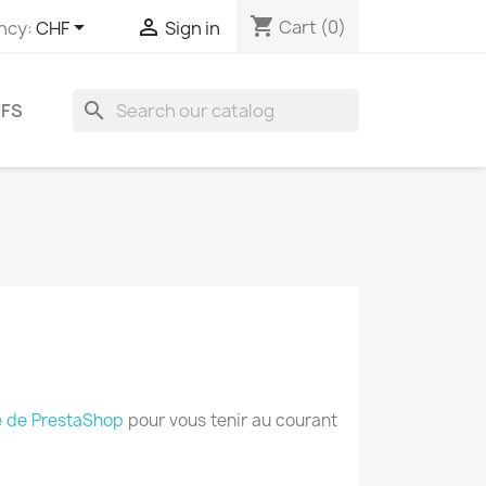
shopping_cart


Cart
(0)
ncy:
CHF
Sign in
search
IFS
 de PrestaShop
pour vous tenir au courant