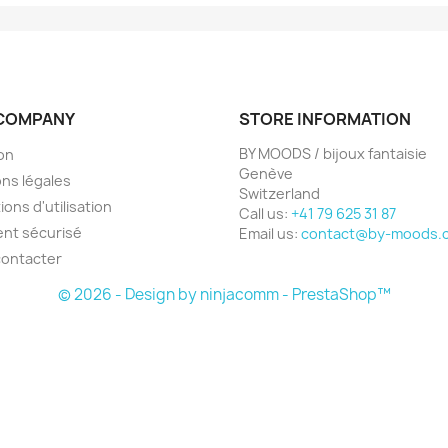
COMPANY
STORE INFORMATION
BY MOODS / bijoux fantaisie
son
Genève
ns légales
Switzerland
ions d'utilisation
Call us:
+41 79 625 31 87
nt sécurisé
Email us:
contact@by-moods.
contacter
© 2026 - Design by ninjacomm - PrestaShop™